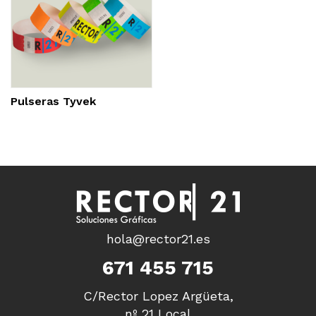
Pulseras Tyvek
hola@rector21.es
671 455 715
C/Rector Lopez Argüeta,
nº 21 Local