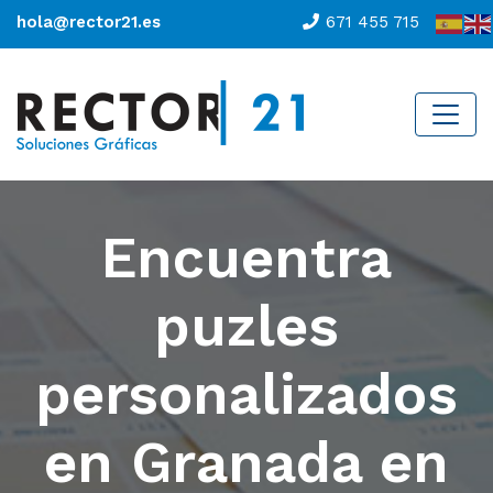
hola@rector21.es
671 455 715
Encuentra
puzles
personalizados
en Granada en